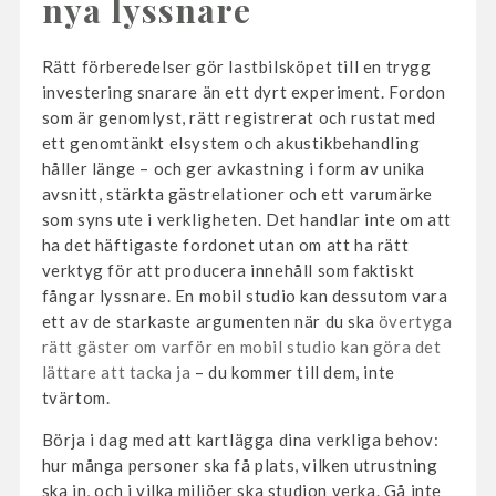
nya lyssnare
Rätt förberedelser gör lastbilsköpet till en trygg
investering snarare än ett dyrt experiment. Fordon
som är genomlyst, rätt registrerat och rustat med
ett genomtänkt elsystem och akustikbehandling
håller länge – och ger avkastning i form av unika
avsnitt, stärkta gästrelationer och ett varumärke
som syns ute i verkligheten. Det handlar inte om att
ha det häftigaste fordonet utan om att ha rätt
verktyg för att producera innehåll som faktiskt
fångar lyssnare. En mobil studio kan dessutom vara
ett av de starkaste argumenten när du ska
övertyga
rätt gäster om varför en mobil studio kan göra det
lättare att tacka ja
– du kommer till dem, inte
tvärtom.
Börja i dag med att kartlägga dina verkliga behov:
hur många personer ska få plats, vilken utrustning
ska in, och i vilka miljöer ska studion verka. Gå inte