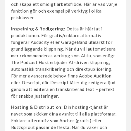
och skapa ett smidigt arbetsflöde. Här är vad varje
funktion gör och exempel på verktyg i olika
prisklasser.
Inspelning & Redigering:
Detta är hjärtat i
produktionen. För gratis/enklare alternativ
fungerar Audacity eller GarageBand utmärkt för
grundläggande klippning. När du vill automatisera
mer rekommenderas verktyg som
Alitu
, som enligt
The Podcast Host erbjuder AI-driven klippning,
automatisk transkribering och direktpublicering.
För mer avancerade behov finns Adobe Audition
eller Descript, där Descript låter dig redigera ljud
genom att editera en transkriberad text – perfekt
för snabba justeringar.
Hosting & Distribution:
Din hosting-tjänst är
navet som skickar dina avsnitt till alla plattformar.
Enklare alternativ som Anchor (gratis) eller
Buzzsprout passar de flesta. När du växer och