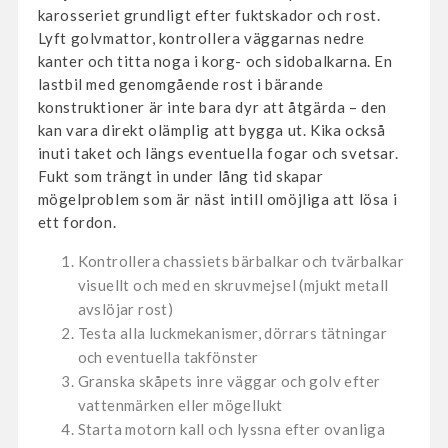
karosseriet grundligt efter fuktskador och rost.
Lyft golvmattor, kontrollera väggarnas nedre
kanter och titta noga i korg- och sidobalkarna. En
lastbil med genomgående rost i bärande
konstruktioner är inte bara dyr att åtgärda – den
kan vara direkt olämplig att bygga ut. Kika också
inuti taket och längs eventuella fogar och svetsar.
Fukt som trängt in under lång tid skapar
mögelproblem som är näst intill omöjliga att lösa i
ett fordon.
Kontrollera chassiets bärbalkar och tvärbalkar
visuellt och med en skruvmejsel (mjukt metall
avslöjar rost)
Testa alla luckmekanismer, dörrars tätningar
och eventuella takfönster
Granska skåpets inre väggar och golv efter
vattenmärken eller mögellukt
Starta motorn kall och lyssna efter ovanliga