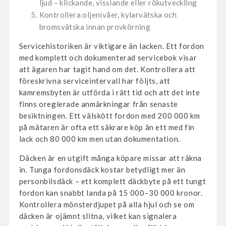
ljud – klickande, visslande eller rökutveckling
Kontrollera oljenivåer, kylarvätska och
bromsvätska innan provkörning
Servicehistoriken är viktigare än lacken. Ett fordon
med komplett och dokumenterad servicebok visar
att ägaren har tagit hand om det. Kontrollera att
föreskrivna serviceintervall har följts, att
kamremsbyten är utförda i rätt tid och att det inte
finns oreglerade anmärkningar från senaste
besiktningen. Ett välskött fordon med 200 000 km
på mätaren är ofta ett säkrare köp än ett med fin
lack och 80 000 km men utan dokumentation.
Däcken är en utgift många köpare missar att räkna
in. Tunga fordonsdäck kostar betydligt mer än
personbilsdäck – ett komplett däckbyte på ett tungt
fordon kan snabbt landa på 15 000–30 000 kronor.
Kontrollera mönsterdjupet på alla hjul och se om
däcken är ojämnt slitna, vilket kan signalera