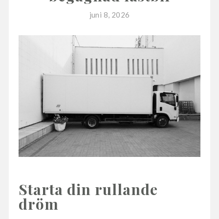
tappa
juni 8, 2026
kreativiteten
Starta din rullande
dröm