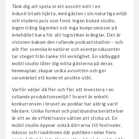
Tänk dig att spela in ett avsnitt mitt i en
industristads hjärta, med gästen i sin naturliga miljö
och stadens puls som fond. Ingen bokad studio,
ingen trång lägenhet och inga kompromisser på
innehållet bara för att logistiken krånglar. Det är
visionen bakom den rullande podcaststudion – och
allt fler svenska kreatörer och eventproducenter
tar steget från tanke till verklighet. En välbyggd
mobil studio låter dig möta gästerna på deras
hemmaplan, skapar unika avsnitten och ger
varumärket ett konkret ansikte utåt.
Varför väljer då fler och fler att investera i en
rullande produktionsmiljö? Svaret är enkelt:
konkurrensen i bruset av poddar har aldrig varit
hårdare. Unika format och platsbundna berättelser
är ett av de effektivaste sätten att sticka ut. En
mobil studio öppnar också dörrarna till festivaler,
mässor och roadshows där publiken redan finns