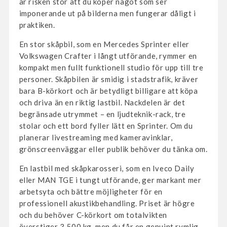
är risken stor att du köper något som ser
imponerande ut på bilderna men fungerar dåligt i
praktiken.
En stor skåpbil, som en Mercedes Sprinter eller
Volkswagen Crafter i långt utförande, rymmer en
kompakt men fullt funktionell studio för upp till tre
personer. Skåpbilen är smidig i stadstrafik, kräver
bara B-körkort och är betydligt billigare att köpa
och driva än en riktig lastbil. Nackdelen är det
begränsade utrymmet – en ljudteknik-rack, tre
stolar och ett bord fyller lätt en Sprinter. Om du
planerar livestreaming med kameravinklar,
grönscreenväggar eller publik behöver du tänka om.
En lastbil med skåpkarosseri, som en Iveco Daily
eller MAN TGE i tungt utförande, ger markant mer
arbetsyta och bättre möjligheter för en
professionell akustikbehandling. Priset är högre
och du behöver C-körkort om totalvikten
överstiger 3 500 kg, men du får en genuint rymlig