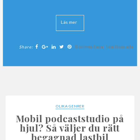
ade
Kommentarer inaktiverade
Share:
för
Så
skalar
du
din
podcast
med
OLIKA GENRER
rätt
tech‑stack
Mobil podcaststudio på
–
hjul? Så väljer du rätt
utan
begagnad lastbil
att