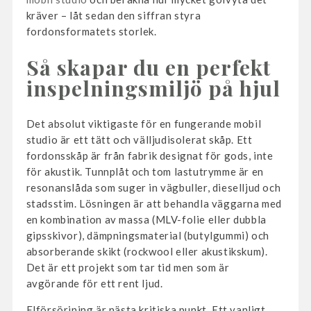
kräver – låt sedan den siffran styra
fordonsformatets storlek.
Så skapar du en perfekt
inspelningsmiljö på hjul
Det absolut viktigaste för en fungerande mobil
studio är ett tätt och välljudisolerat skåp. Ett
fordonsskåp är från fabrik designat för gods, inte
för akustik. Tunnplåt och tom lastutrymme är en
resonanslåda som suger in vägbuller, dieselljud och
stadsstim. Lösningen är att behandla väggarna med
en kombination av massa (MLV-folie eller dubbla
gipsskivor), dämpningsmaterial (butylgummi) och
absorberande skikt (rockwool eller akustikskum).
Det är ett projekt som tar tid men som är
avgörande för ett rent ljud.
Elförsörjning är nästa kritiska punkt. Ett vanligt