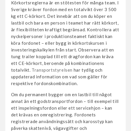
Körkortsreglerna är en stötesten för många team. I
Sverige kräver fordon med en totalvikt över 3 500
kg ett C-körkort. Det innebär att om du köper en
lastbil och bara en person i teamet har rätt körkort,
är flexibiliteten kraftigt begränsad. Kontrollera att
nyckelpersoner i produktionsteamet faktiskt kan
köra fordonet – eller bygg in körkortskursen i
investeringskalkylen från start. Observera att en
tung trailer kopplad till ett dragfordon kan kräva
ett CE-körkort, beroende på kombinationens
totalvikt.
Transportstyrelsen
har tydlig och
uppdaterad information om vad som gäller för
respektive fordonskombination.
Om du permanent bygger om en lastbil till något
annat än ett godstransportfordon – till exempel till
ett inspelningsfordon eller ett servicehjon – kan
det krävas en omregistrering. Fordonets
registrerade användningssätt och karosstyp kan
påverka skattenivå, vägavgifter och