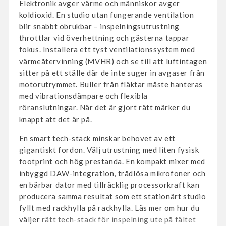
Elektronik avger värme och människor avger
koldioxid. En studio utan fungerande ventilation
blir snabbt obrukbar – inspelningsutrustning
throttlar vid överhettning och gästerna tappar
fokus. Installera ett tyst ventilationssystem med
värmeåtervinning (MVHR) och se till att luftintagen
sitter på ett ställe där de inte suger in avgaser från
motorutrymmet. Buller från fläktar måste hanteras
med vibrationsdämpare och flexibla
röranslutningar. När det är gjort rätt märker du
knappt att det är på.
En smart tech-stack minskar behovet av ett
gigantiskt fordon. Välj utrustning med liten fysisk
footprint och hög prestanda. En kompakt mixer med
inbyggd DAW-integration, trådlösa mikrofoner och
en bärbar dator med tillräcklig processorkraft kan
producera samma resultat som ett stationärt studio
fyllt med rackhylla på rackhylla. Läs mer om hur du
väljer
rätt tech-stack för inspelning ute på fältet