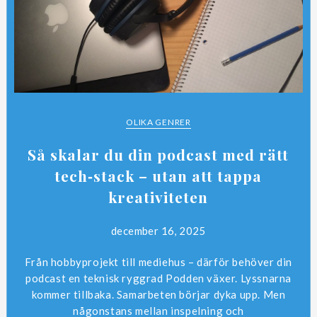
OLIKA GENRER
Så skalar du din podcast med rätt
tech‑stack – utan att tappa
kreativiteten
D
itt
december 16, 2025
iga
p
,
Från hobbyprojekt till mediehus – därför behöver din
podcast en teknisk ryggrad Podden växer. Lyssnarna
kommer tillbaka. Samarbeten börjar dyka upp. Men
någonstans mellan inspelning och