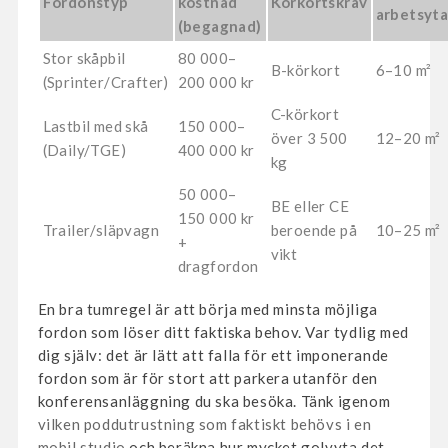
Fordonstyp
kostnad
Körkortskrav
arbetsyt
(begagnad)
Stor skåpbil
80 000–
B-körkort
6–10 m²
(Sprinter/Crafter)
200 000 kr
C-körkort
Lastbil med skå
150 000–
över 3 500
12–20 m²
(Daily/TGE)
400 000 kr
kg
50 000–
BE eller CE
150 000 kr
Trailer/släpvagn
beroende på
10–25 m²
+
vikt
dragfordon
En bra tumregel är att börja med minsta möjliga
fordon som löser ditt faktiska behov. Var tydlig med
dig själv: det är lätt att falla för ett imponerande
fordon som är för stort att parkera utanför den
konferensanläggning du ska besöka. Tänk igenom
vilken poddutrustning som faktiskt behövs i en
mobil studio
och beräkna hur mycket golvyta det