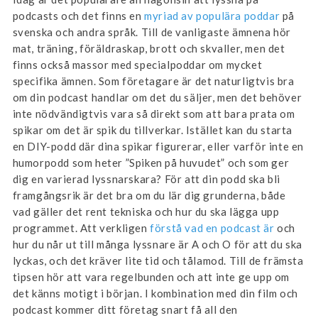
podcasts och det finns en
myriad av populära poddar
på
svenska och andra språk. Till de vanligaste ämnena hör
mat, träning, föräldraskap, brott och skvaller, men det
finns också massor med specialpoddar om mycket
specifika ämnen. Som företagare är det naturligtvis bra
om din podcast handlar om det du säljer, men det behöver
inte nödvändigtvis vara så direkt som att bara prata om
spikar om det är spik du tillverkar. Istället kan du starta
en DIY-podd där dina spikar figurerar, eller varför inte en
humorpodd som heter ”Spiken på huvudet” och som ger
dig en varierad lyssnarskara? För att din podd ska bli
framgångsrik är det bra om du lär dig grunderna, både
vad gäller det rent tekniska och hur du ska lägga upp
programmet. Att verkligen
förstå vad en podcast är
och
hur du når ut till många lyssnare är A och O för att du ska
lyckas, och det kräver lite tid och tålamod. Till de främsta
tipsen hör att vara regelbunden och att inte ge upp om
det känns motigt i början. I kombination med din film och
podcast kommer ditt företag snart få all den