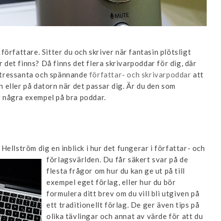
örfattare. Sitter du och skriver när fantasin plötsligt
r det finns? Då finns det flera skrivarpoddar för dig, där
 intressanta och spännande
författar- och skrivarpoddar
att
en eller på datorn när det passar dig. Är du den som
 några exempel på bra poddar.
Hellström dig en inblick
i hur det fungerar i författar- och
förlagsvärlden. Du får säkert svar på de
flesta frågor om hur du kan ge ut på till
exempel eget förlag, eller hur du bör
formulera ditt brev om du vill bli utgiven på
ett traditionellt förlag. De ger även tips på
olika tävlingar och annat av värde för att du