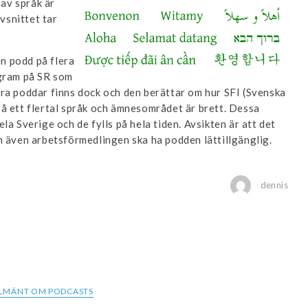
 av språk är
vsnittet tar
en podd på flera
ogram på SR som
ra poddar finns dock och den berättar om hur SFI (Svenska
å ett flertal språk och ämnesområdet är brett. Dessa
la Sverige och de fylls på hela tiden. Avsikten är att det
h även arbetsförmedlingen ska ha podden lättillgänglig.
dennis
LMÄNT OM PODCASTS