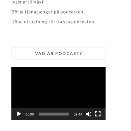
lyssnartillväxt
Börja tjäna pengar på podcasten
Köpa utrustning till första podcasten
VAD ÄR PODCAST?
Videospelare
00:00
02:44