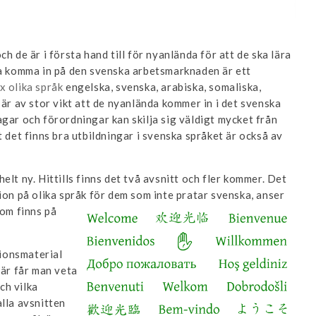
h de är i första hand till för nyanlända för att de ska lära
ka komma in på den svenska arbetsmarknaden är ett
x olika språk
engelska, svenska, arabiska, somaliska,
 är av stor vikt att de nyanlända kommer in i det svenska
gar och förordningar kan skilja sig väldigt mycket från
t det finns bra utbildningar i svenska språket är också av
elt ny. Hittills finns det två avsnitt och fler kommer. Det
ion på olika språk för dem som inte pratar svenska, an
ser
om finns på
ionsmaterial
är får man veta
ch vilka
lla avsnitten