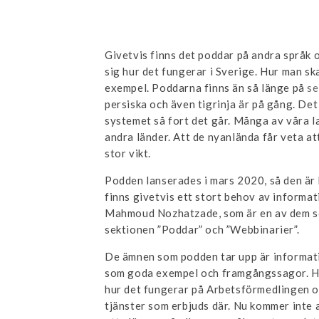
Givetvis finns det poddar på andra språk oc
sig hur det fungerar i Sverige. Hur man s
exempel. Poddarna finns än så länge på
se
persiska och även tigrinja är på gång. Det
systemet så fort det går. Många av våra la
andra länder. Att de nyanlända får veta at
stor vikt.
Podden lanserades i mars 2020, så den är h
finns givetvis ett stort behov av informat
Mahmoud Nozhatzade, som är en av dem s
sektionen ”Poddar” och ”Webbinarier”.
De ämnen som podden tar upp är informat
som goda exempel och framgångssagor. H
hur det fungerar på Arbetsförmedlingen o
tjänster som erbjuds där. Nu kommer inte a