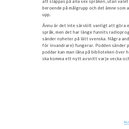
att släppas på alla sex språken, utan valet
beroende på målgrupp och det ämne som a
upp.
Ännu är det inte särskilt vanligt att göra 
språk, men det har länge funnits radiopr
sänder nyheter på lätt svenska. Några and
för invandrare) fungerar. Podden sänder p
poddar kan man låna på biblioteken över he
ska komma ett nytt avsnitt varje vecka oc
AL